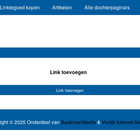
Linktegoed kopen
Artikelen
Alle dochterpagina's
Link toevoegen
Link toevoegen
ight © 2025 Onderdeel van
BaakmanMedia
&
Vrolijk Internet S